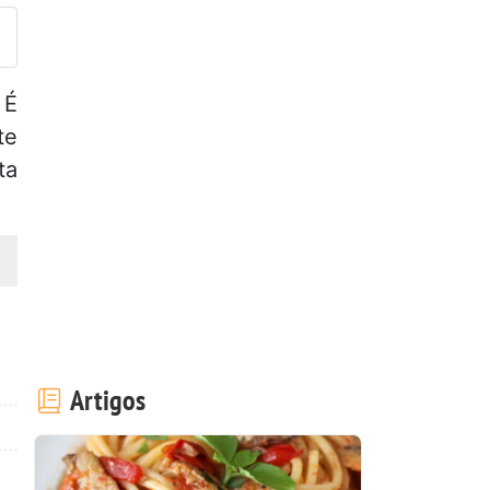
 É
te
ta
Artigos