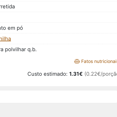
retida
nto em pó
nilha
a polvilhar q.b.
Fatos nutricionai
Custo estimado:
1.31
€
(0.22€/porçã