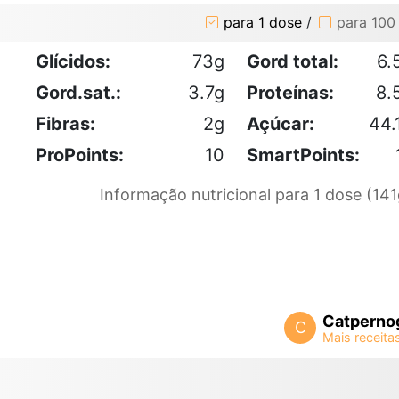
para 1 dose
/
para 100
Glícidos:
73g
Gord total:
6.
Gord.sat.:
3.7g
Proteínas:
8.
Fibras:
2g
Açúcar:
44.
ProPoints:
10
SmartPoints:
Informação nutricional para 1 dose (141
Catperno
C