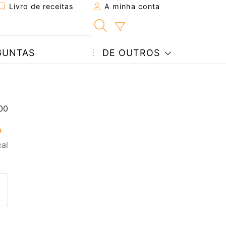
Livro de receitas
A minha conta
GUNTAS
DE OUTROS
al
eita a um amigo
ta página
 com o autor da receita
ez esta receita? Compartilhe