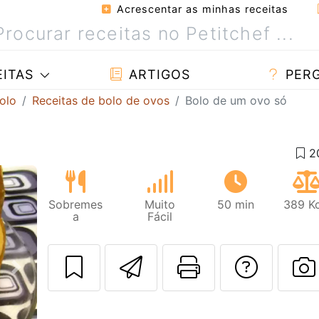
Acrescentar as minhas receitas
ITAS
ARTIGOS
PER
olo
Receitas de bolo de ovos
Bolo de um ovo só
Sobremes
Muito
50 min
389 Kc
a
Fácil
Enviar esta rec
Imprima es
Falar
Next
F