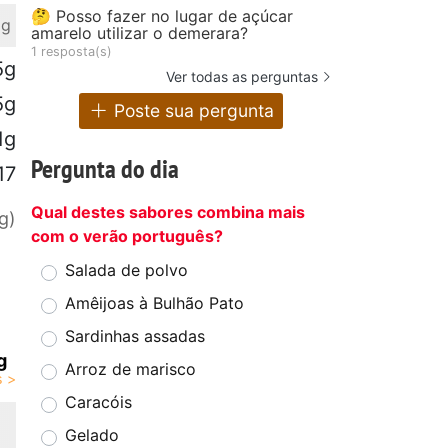
🤔 Posso fazer no lugar de açúcar
 g
amarelo utilizar o demerara?
1 resposta(s)
5g
Ver todas as perguntas
5g
Poste sua pergunta
1g
Pergunta do dia
17
Qual destes sabores combina mais
g)
com o verão português?
Salada de polvo
Amêijoas à Bulhão Pato
Sardinhas assadas
g
Arroz de marisco
Caracóis
Gelado