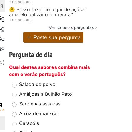
1 resposta(s)
 g
🤔 Posso fazer no lugar de açúcar
amarelo utilizar o demerara?
5g
1 resposta(s)
Ver todas as perguntas
4g
Poste sua pergunta
3g
39
Pergunta do dia
g)
Qual destes sabores combina mais
com o verão português?
Salada de polvo
Amêijoas à Bulhão Pato
Sardinhas assadas
g
Arroz de marisco
Caracóis