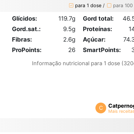
para 1 dose
/
para 100
Glícidos:
119.7g
Gord total:
46.
Gord.sat.:
9.5g
Proteínas:
1
Fibras:
2.6g
Açúcar:
74.
ProPoints:
26
SmartPoints:
Informação nutricional para 1 dose (320
Catperno
C