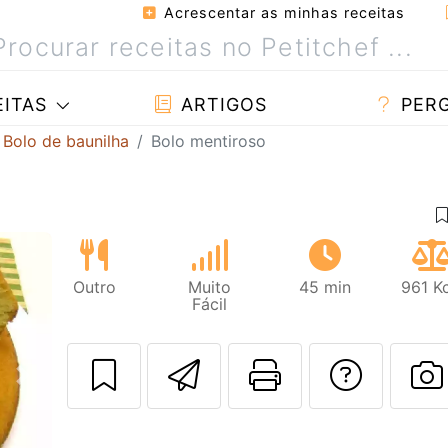
Acrescentar as minhas receitas
ITAS
ARTIGOS
PER
Bolo de baunilha
Bolo mentiroso
Outro
Muito
45 min
961 K
Fácil
Enviar esta rec
Imprima es
Falar
Next
F