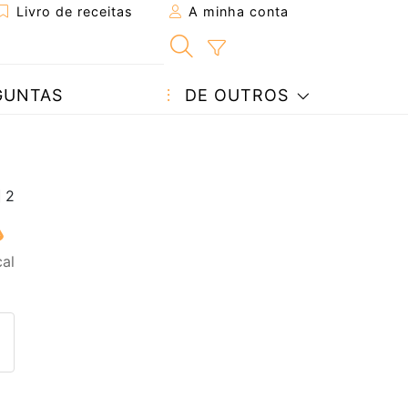
Livro de receitas
A minha conta
GUNTAS
DE OUTROS
cal
eita a um amigo
ta página
 com o autor da receita
ez esta receita? Compartilhe