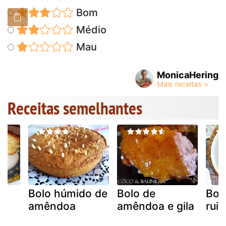
Bom
Médio
Mau
MonicaHering
Receitas semelhantes
ta
Bolo húmido de
Bolo de
Bol
amêndoa
amêndoa e gila
ruib