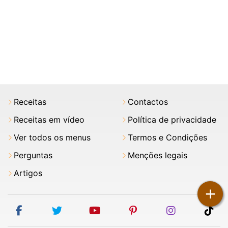
Receitas
Contactos
Receitas em vídeo
Política de privacidade
Ver todos os menus
Termos e Condições
Perguntas
Menções legais
Artigos
+
facebook
twitter
youtube
pinterest
instagram
tik