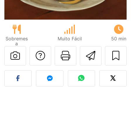
Sobremes
Muito Fácil
50 min
a
Falar com o autor d
Imprima esta
Enviar 
Fez esta receita? Compart