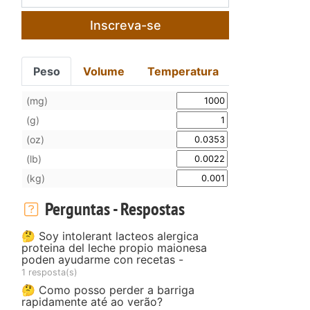
Inscreva-se
Peso
Volume
Temperatura
(mg)
(g)
(oz)
(lb)
(kg)
Perguntas - Respostas
🤔 Soy intolerant lacteos alergica
proteina del leche propio maionesa
poden ayudarme con recetas -
1 resposta(s)
🤔 Como posso perder a barriga
rapidamente até ao verão?