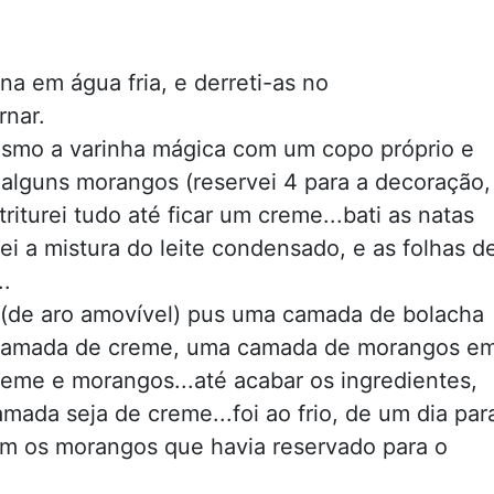
na em água fria, e derreti-as no
rnar.
mesmo a varinha mágica com um copo próprio e
 alguns morangos (reservei 4 para a decoração,
riturei tudo até ficar um creme...bati as natas
ei a mistura do leite condensado, e as folhas d
..
a (de aro amovível) pus uma camada de bolacha
 camada de creme, uma camada de morangos e
creme e morangos...até acabar os ingredientes,
mada seja de creme...foi ao frio, de um dia par
com os morangos que havia reservado para o