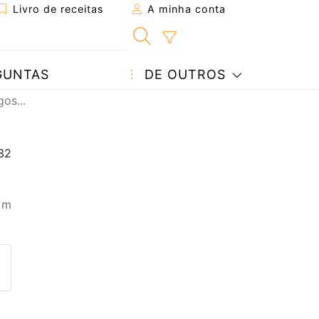
Livro de receitas
A minha conta
GUNTAS
DE OUTROS
os...
 m
eita a um amigo
ta página
 com o autor da receita
ez esta receita? Compartilhe