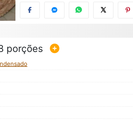
8
condensado