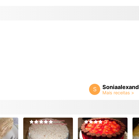
Soniaalexand
S