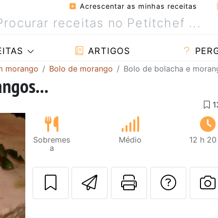
Acrescentar as minhas receitas
ITAS
ARTIGOS
PER
om morango
Bolo de morango
Bolo de bolacha e morang
ngos...
Sobremes
Médio
12 h 20
a
Enviar esta rec
Imprima es
Falar
F