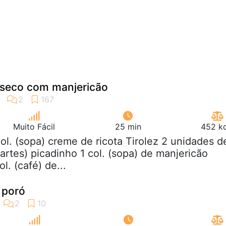
 seco com manjericão
Muito Fácil
25 min
452 kc
col. (sopa) creme de ricota Tirolez 2 unidades d
artes) picadinho 1 col. (sopa) de manjericão
l. (café) de...
 poró