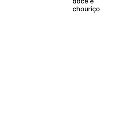
doce e
chouriço