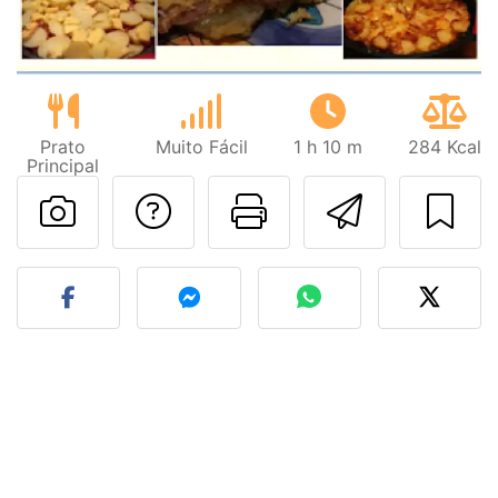
Prato
Muito Fácil
1 h 10 m
284 Kcal
Principal
Falar com o autor d
Imprima esta
Enviar 
Fez esta receita? Compart