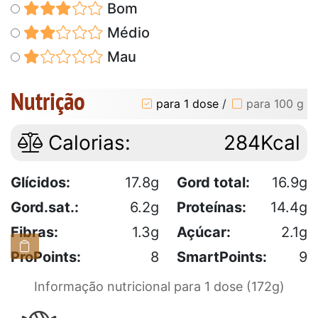
Bom
Médio
Mau
Nutrição
para 1 dose
/
para 100 g
Calorias:
284Kcal
Glícidos:
17.8g
Gord total:
16.9g
Gord.sat.:
6.2g
Proteínas:
14.4g
Fibras:
1.3g
Açúcar:
2.1g
ProPoints:
8
SmartPoints:
9
Informação nutricional para 1 dose (172g)