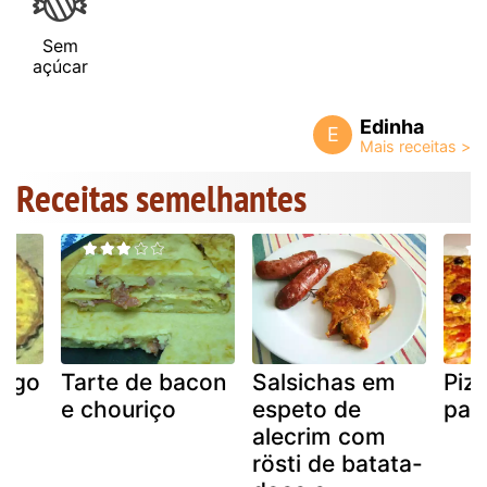
Sem
açúcar
Edinha
E
Receitas semelhantes
ango
Tarte de bacon
Salsichas em
Pizz
e chouriço
espeto de
par
alecrim com
rösti de batata-