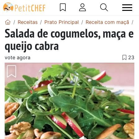
Receitas
Prato Principal
Receita com maçã
S
Salada de cogumelos, maça e
queijo cabra
vote agora