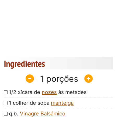
Ingredientes
1
1/2 xícara de
nozes
às metades
1 colher de sopa
manteiga
q.b.
Vinagre Balsâmico