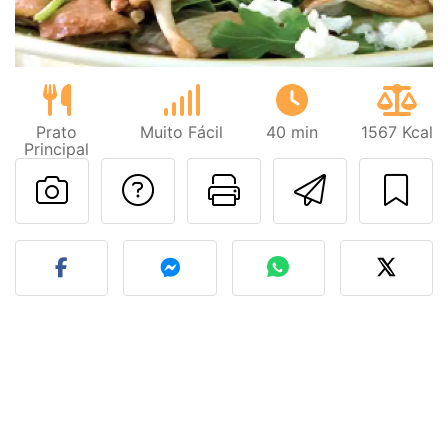
Prato
Muito Fácil
40 min
1567 Kcal
Principal
Falar com o autor d
Imprima esta
Enviar 
Fez esta receita? Compart