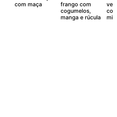
com maça
frango com
veg
cogumelos,
com
manga e rúcula
mill