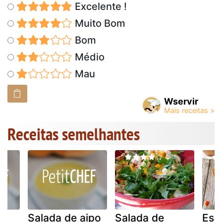
Excelente !
Muito Bom
Bom
Médio
Mau
Wservir
Receitas semelhantes
Salada de aipo
Salada de
Esp