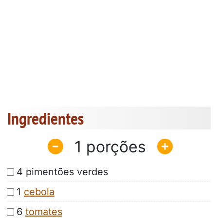
Ingredientes
1
4 pimentões verdes
1
cebola
6
tomates