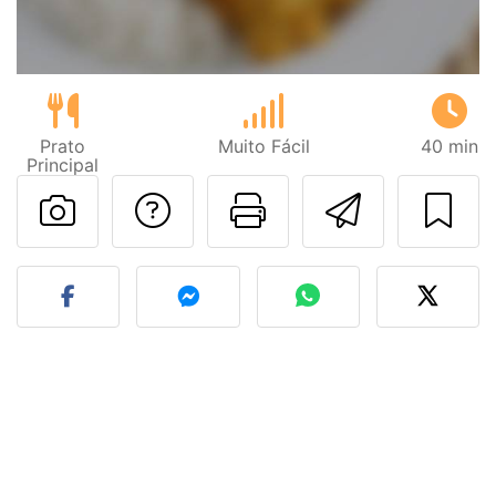
Prato
Muito Fácil
40 min
Principal
Falar com o autor d
Imprima esta
Enviar 
Fez esta receita? Compart