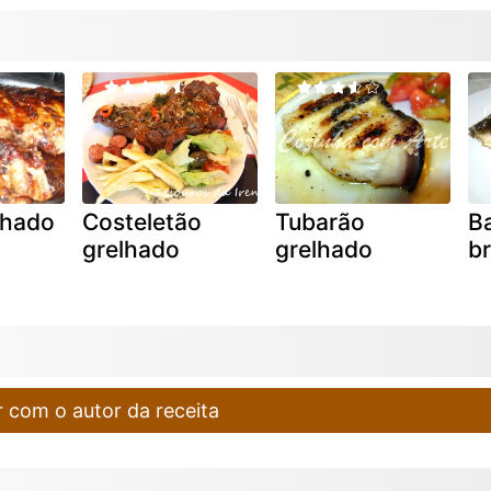
lhado
Costeletão
Tubarão
B
grelhado
grelhado
b
 com o autor da receita