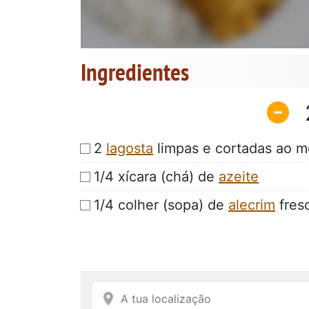
Ingredientes
2
lagosta
limpas e cortadas ao m
1/4 xícara (chá) de
azeite
1/4 colher (sopa) de
alecrim
fres