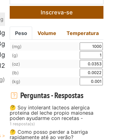
Inscreva-se
 g
8g
Peso
Volume
Temperatura
3g
(mg)
1g
(g)
(oz)
12
(lb)
g)
(kg)
Perguntas - Respostas
🤔 Soy intolerant lacteos alergica
proteina del leche propio maionesa
poden ayudarme con recetas -
1 resposta(s)
🤔 Como posso perder a barriga
rapidamente até ao verão?