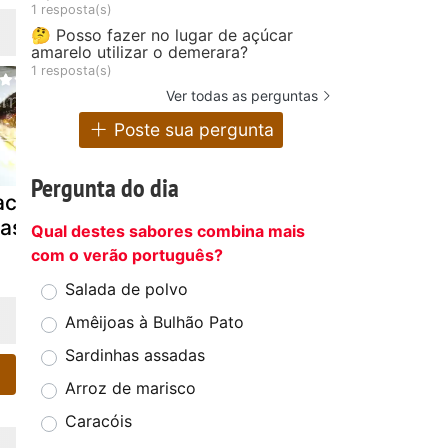
1 resposta(s)
🤔 Posso fazer no lugar de açúcar
amarelo utilizar o demerara?
1 resposta(s)
Ver todas as perguntas
Poste sua pergunta
Pergunta do dia
acalhau na
Paté de lagosta
Lagosta à
rasa
moda
Qual destes sabores combina mais
americana
com o verão português?
Salada de polvo
Amêijoas à Bulhão Pato
Sardinhas assadas
Arroz de marisco
Caracóis