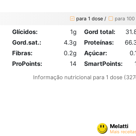
para 1 dose
/
para 100
Glícidos:
1g
Gord total:
31.
Gord.sat.:
4.3g
Proteínas:
66.
Fibras:
0.2g
Açúcar:
0.
ProPoints:
14
SmartPoints:
Informação nutricional para 1 dose (327
Melatti