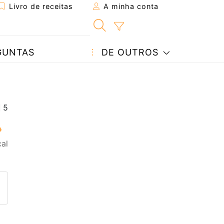
Livro de receitas
A minha conta
GUNTAS
DE OUTROS
al
eita a um amigo
ta página
 com o autor da receita
ez esta receita? Compartilhe