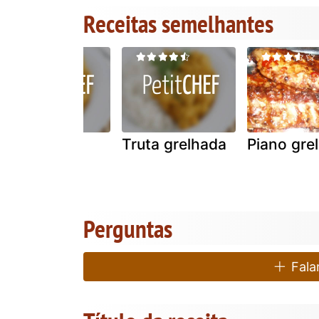
Receitas semelhantes
Lagosta fra
Truta grelhada
Piano gre
diavolo
Perguntas
Falar