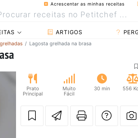
Acrescentar as minhas receitas
ITAS
ARTIGOS
PER
 grelhadas
Lagosta grelhada na brasa
rasa
Prato
Muito
30 min
556 Kc
Principal
Fácil
Enviar esta rec
Imprima es
Falar
F