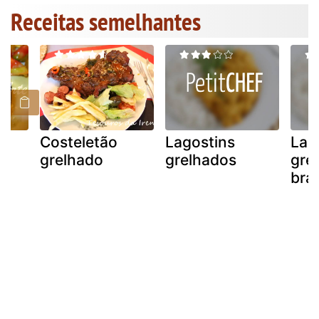
Receitas semelhantes
Costeletão
Lagostins
Lag
grelhado
grelhados
gre
bra