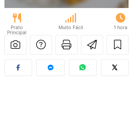
Prato
Muito Fácil
1 hora
Principal
Falar com o autor d
Imprima esta
Enviar 
Fez esta receita? Compart