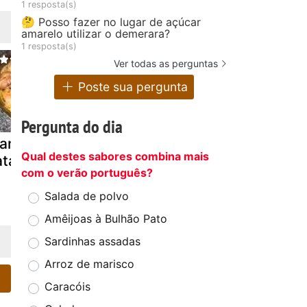
1 resposta(s)
🤔 Posso fazer no lugar de açúcar
amarelo utilizar o demerara?
1 resposta(s)
Ver todas as perguntas
Poste sua pergunta
Pergunta do dia
rango com
Peitos de
Cozinha
Qual destes sabores combina mais
tas e limão
frango fritos
marroquina
com o verão português?
com molho de
tajine de f
limão da sara
e limão
Salada de polvo
Amêijoas à Bulhão Pato
Sardinhas assadas
Arroz de marisco
Caracóis