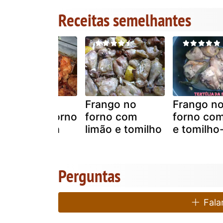
Receitas semelhantes
Pedaços de
Frango no
Frango n
frango no forno
forno com
forno co
com mistura
limão e tomilho
e tomilho
para aves
Perguntas
Falar