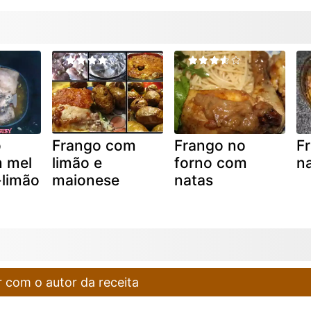
o
Frango com
Frango no
F
m mel
limão e
forno com
na
-limão
maionese
natas
 com o autor da receita