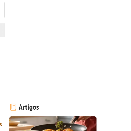
Artigos
s