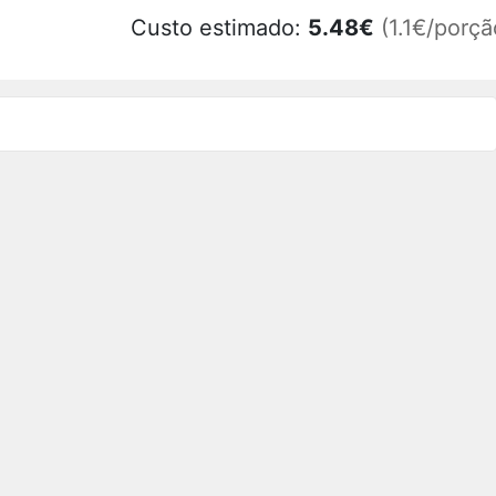
Custo estimado:
5.48
€
(1.1€/porçã