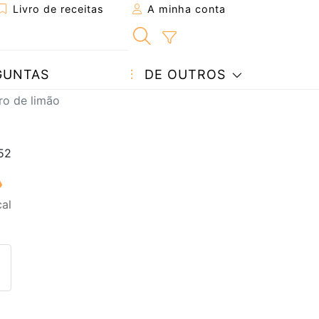
Livro de receitas
A minha conta
GUNTAS
DE OUTROS
ro de limão
al
eita a um amigo
ta página
 com o autor da receita
ez esta receita? Compartilhe