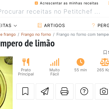
Acrescentar as minhas receitas
ITAS
ARTIGOS
PER
de frango
Frango no forno
Frango no forno com tempe
empero de limão
Prato
Muito
55 min
265 Kc
Principal
Fácil
Enviar esta rec
Imprima es
Falar
F