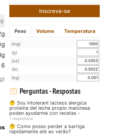
Inscreva-se
 g
Peso
Volume
Temperatura
2g
3g
(mg)
(g)
8g
(oz)
6
(lb)
(kg)
g)
Perguntas - Respostas
🤔 Soy intolerant lacteos alergica
proteina del leche propio maionesa
poden ayudarme con recetas -
1 resposta(s)
🤔 Como posso perder a barriga
os
rapidamente até ao verão?