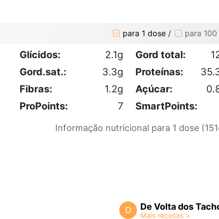
para 1 dose
/
para 100
Glícidos:
2.1g
Gord total:
1
Gord.sat.:
3.3g
Proteínas:
35.
Fibras:
1.2g
Açúcar:
0.
ProPoints:
7
SmartPoints:
Informação nutricional para 1 dose (151
De Volta dos Tach
D