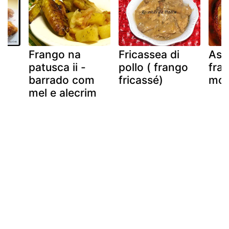
m
Frango na
Fricassea di
Asi
patusca ii -
pollo ( frango
fra
barrado com
fricassé)
mo
mel e alecrim