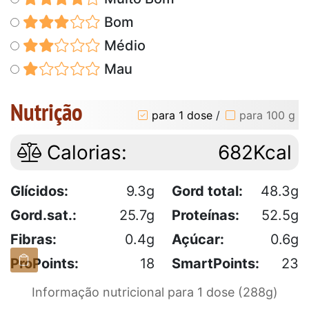
Bom
Médio
Mau
Nutrição
para 1 dose
/
para 100 g
Calorias:
682Kcal
Glícidos:
9.3g
Gord total:
48.3g
Gord.sat.:
25.7g
Proteínas:
52.5g
Fibras:
0.4g
Açúcar:
0.6g
ProPoints:
18
SmartPoints:
23
Informação nutricional para 1 dose (288g)