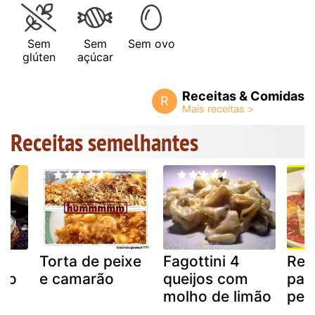
Sem
Sem
Sem ovo
glúten
açúcar
Receitas & Comidas
R
Receitas semelhantes
e
Torta de peixe
Fagottini 4
Rec
ao
e camarão
queijos com
par
molho de limão
pei