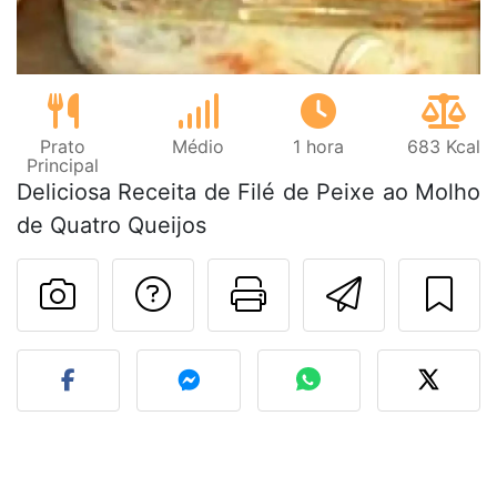
Prato
Médio
1 hora
683 Kcal
Principal
Deliciosa Receita de Filé de Peixe ao Molho
de Quatro Queijos
Falar com o autor d
Imprima esta
Enviar 
Fez esta receita? Compart