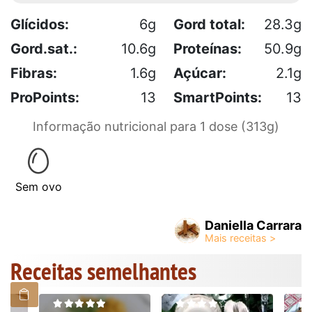
Glícidos:
6g
Gord total:
28.3g
Gord.sat.:
10.6g
Proteínas:
50.9g
Fibras:
1.6g
Açúcar:
2.1g
ProPoints:
13
SmartPoints:
13
Informação nutricional para 1 dose (313g)
Sem ovo
Daniella Carrara
Receitas semelhantes