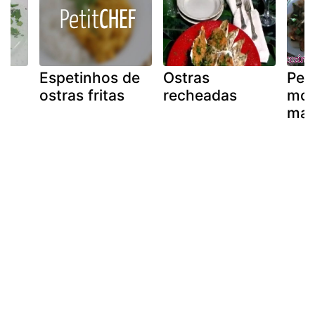
Espetinhos de
Ostras
Pen
ostras fritas
recheadas
mol
mar