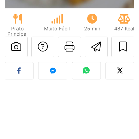
Prato
Muito Fácil
25 min
487 Kcal
Principal
Falar com o autor d
Imprima esta
Enviar 
Fez esta receita? Compart