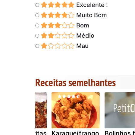
Excelente !
Muito Bom
Bom
Médio
Mau
Receitas semelhantes
Sardinhas fritas
Karague(frango
Bolinhos f