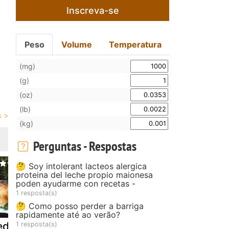
Inscreva-se
Peso
Volume
Temperatura
(mg)
(g)
(oz)
(lb)
(kg)
Perguntas - Respostas
🤔 Soy intolerant lacteos alergica
proteina del leche propio maionesa
poden ayudarme con recetas -
1 resposta(s)
🤔 Como posso perder a barriga
rapidamente até ao verão?
d fish frito
Coelho frito
Coscorões
1 resposta(s)