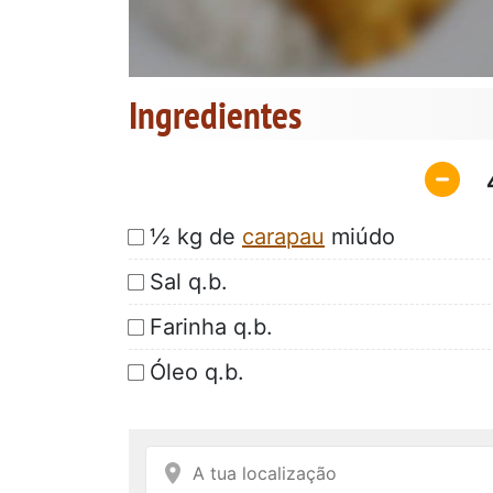
Ingredientes
½ kg de
carapau
miúdo
Sal q.b.
Farinha q.b.
Óleo q.b.