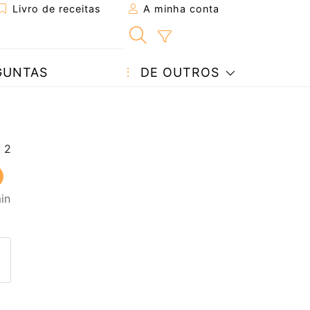
Livro de receitas
A minha conta
GUNTAS
DE OUTROS
in
eita a um amigo
ta página
 com o autor da receita
ez esta receita? Compartilhe