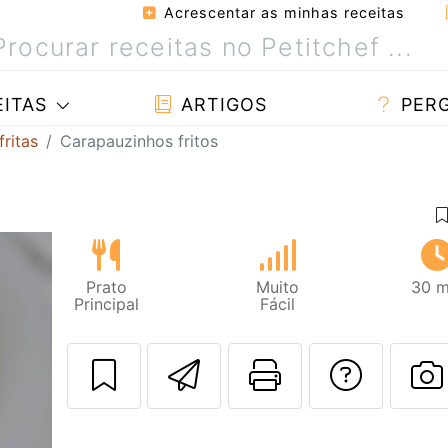
Acrescentar as minhas receitas
ITAS
ARTIGOS
PER
fritas
Carapauzinhos fritos
Prato
Muito
30 m
Principal
Fácil
Enviar esta rec
Imprima es
Falar
F