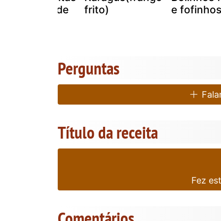
com molho de
frito)
e fofinho
escabeche
Perguntas
Falar
Título da receita
Fez es
Comentários