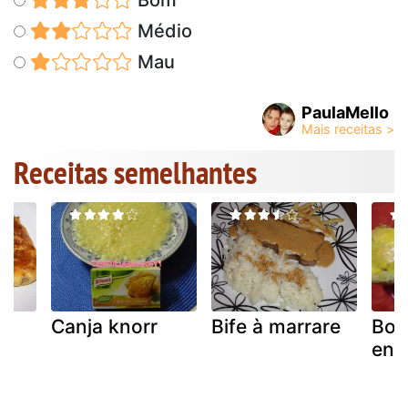
Médio
Mau
PaulaMello
Receitas semelhantes
o
Canja knorr
Bife à marrare
Bol
enc