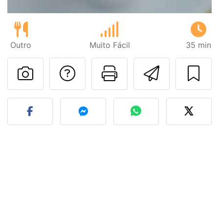
Outro
Muito Fácil
35 min
Falar com o autor d
Imprima esta
Enviar 
Fez esta receita? Compart