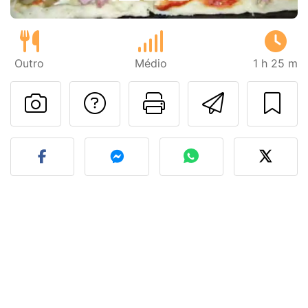
Outro
Médio
1 h 25 m
Falar com o autor d
Imprima esta
Enviar 
Fez esta receita? Compart