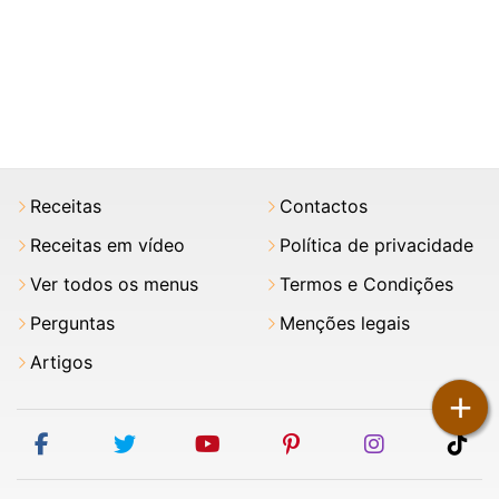
Receitas
Contactos
Receitas em vídeo
Política de privacidade
Ver todos os menus
Termos e Condições
Perguntas
Menções legais
Artigos
+
facebook
twitter
youtube
pinterest
instagram
tik