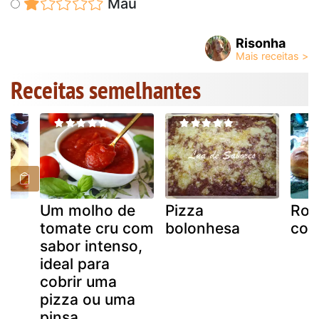
Mau
Risonha
Receitas semelhantes
Um molho de
Pizza
Ros
tomate cru com
bolonhesa
con
sabor intenso,
ideal para
cobrir uma
pizza ou uma
pinsa