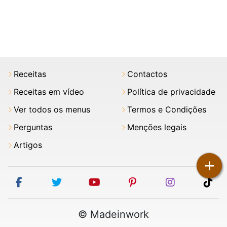
Receitas
Contactos
Receitas em vídeo
Política de privacidade
Ver todos os menus
Termos e Condições
Perguntas
Menções legais
Artigos
+
facebook
twitter
youtube
pinterest
instagram
tik
© Madeinwork