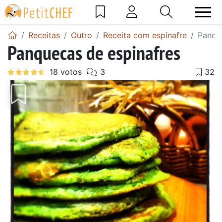
Receitas
Outro
Receita com espinafre
Panqu
Panquecas de espinafres