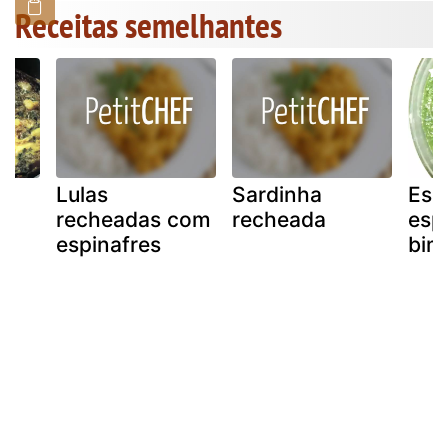
Receitas semelhantes
Lulas
Sardinha
Esp
recheadas com
recheada
esp
espinafres
bimb