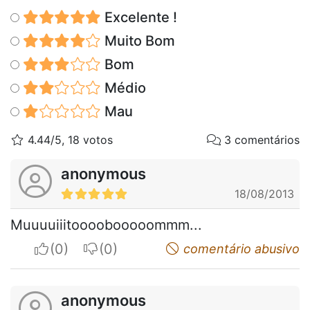
Excelente !
Muito Bom
Bom
Médio
Mau
4.44/5, 18 votos
3 comentários
anonymous
18/08/2013
Muuuuiiitoooobooooommm...
I apreciate
I do not appreciate
comentário abusivo
anonymous