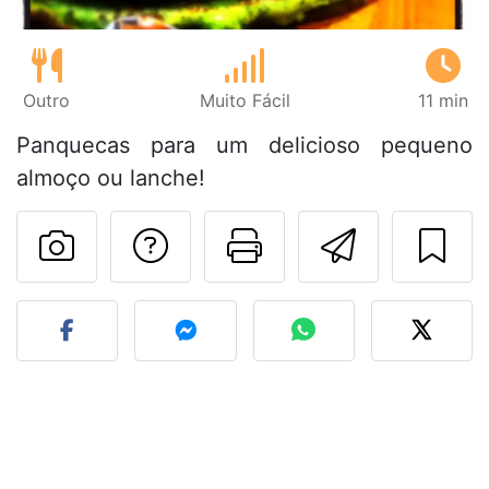
Outro
Muito Fácil
11 min
Panquecas para um delicioso pequeno
almoço ou lanche!
Falar com o autor d
Imprima esta
Enviar 
Fez esta receita? Compart