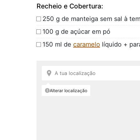
Recheio e Cobertura:
250 g de manteiga sem sal à te
100 g de açúcar em pó
150 ml de
caramelo
líquido + par