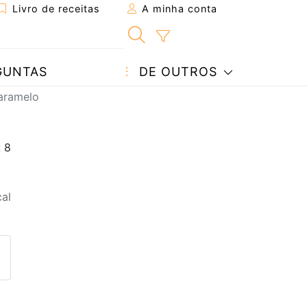
Livro de receitas
A minha conta
GUNTAS
DE OUTROS
aramelo
al
eita a um amigo
ta página
 com o autor da receita
ez esta receita? Compartilhe