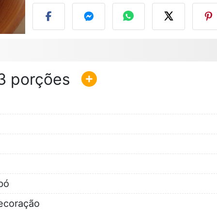
3
pó
decoração