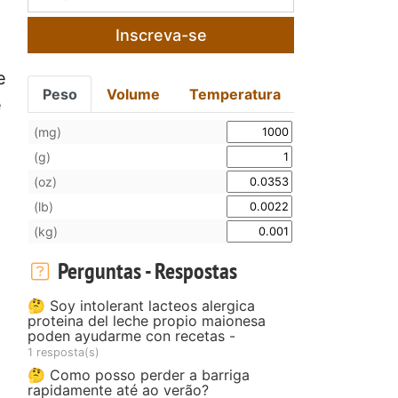
Inscreva-se
e
Peso
Volume
Temperatura
e
(mg)
(g)
(oz)
(lb)
(kg)
Perguntas - Respostas
🤔 Soy intolerant lacteos alergica
proteina del leche propio maionesa
poden ayudarme con recetas -
1 resposta(s)
🤔 Como posso perder a barriga
rapidamente até ao verão?