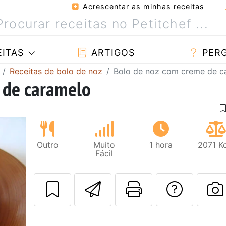
Acrescentar as minhas receitas
ITAS
ARTIGOS
PER
Receitas de bolo de noz
Bolo de noz com creme de c
 de caramelo
Outro
Muito
1 hora
2071 Kc
Fácil
Enviar esta rec
Imprima es
Falar
F