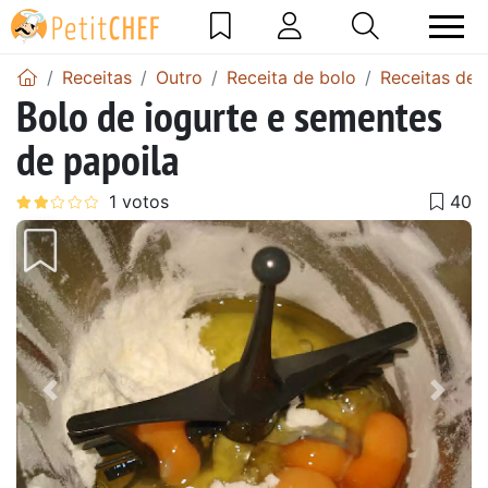
Receitas
Outro
Receita de bolo
Receitas de 
Bolo de iogurte e sementes
de papoila
Anterior
Next