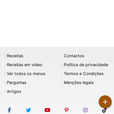
Receitas
Contactos
Receitas em vídeo
Política de privacidade
Ver todos os menus
Termos e Condições
Perguntas
Menções legais
Artigos
+
facebook
twitter
youtube
pinterest
instagram
tik