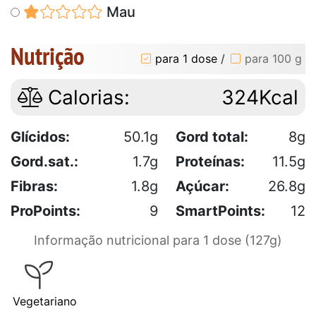
Mau
Nutrição
para 1 dose
/
para 100 g
Calorias:
324Kcal
Glícidos:
50.1g
Gord total:
8g
Gord.sat.:
1.7g
Proteínas:
11.5g
Fibras:
1.8g
Açúcar:
26.8g
ProPoints:
9
SmartPoints:
12
Informação nutricional para 1 dose (127g)
Vegetariano