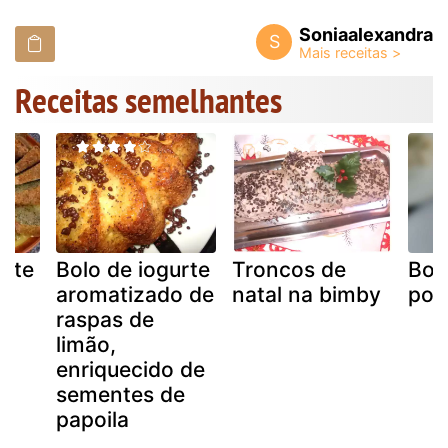
Soniaalexandra
S
Receitas semelhantes
urte
Bolo de iogurte
Troncos de
Bol
e
aromatizado de
natal na bimby
por
e
raspas de
limão,
enriquecido de
sementes de
papoila