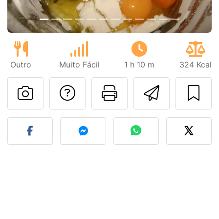
Outro
Muito Fácil
1 h 10 m
324 Kcal
Falar com o autor d
Imprima esta
Enviar 
Fez esta receita? Compart