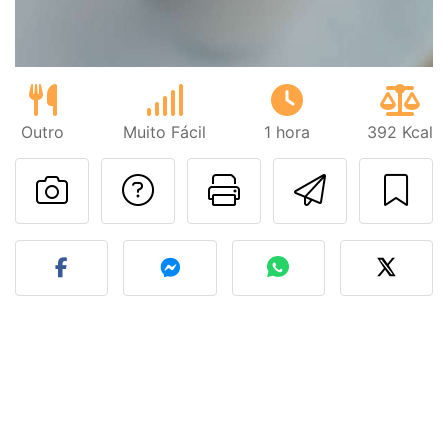
Outro
Muito Fácil
1 hora
392 Kcal
Falar com o autor d
Imprima esta
Enviar 
Fez esta receita? Compart