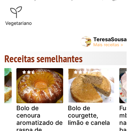
Vegetariano
TeresaSousa
Receitas semelhantes
ão
Bolo de
Bolo de
Fus
cenoura
courgette,
mby
aromatizado de
limão e canela
nat
raspa de
bau