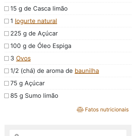
15 g de Casca limão
1
Iogurte natural
225 g de Açúcar
100 g de Óleo Espiga
3
Ovos
1/2 (chá) de aroma de
baunilha
75 g Açúcar
85 g Sumo limão
Fatos nutricionais