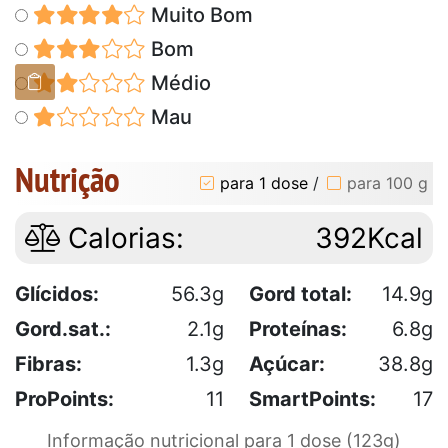
Muito Bom
Bom
Médio
Mau
Nutrição
para 1 dose
/
para 100 g
Calorias:
392Kcal
Glícidos:
56.3g
Gord total:
14.9g
Gord.sat.:
2.1g
Proteínas:
6.8g
Fibras:
1.3g
Açúcar:
38.8g
ProPoints:
11
SmartPoints:
17
Informação nutricional para 1 dose (123g)