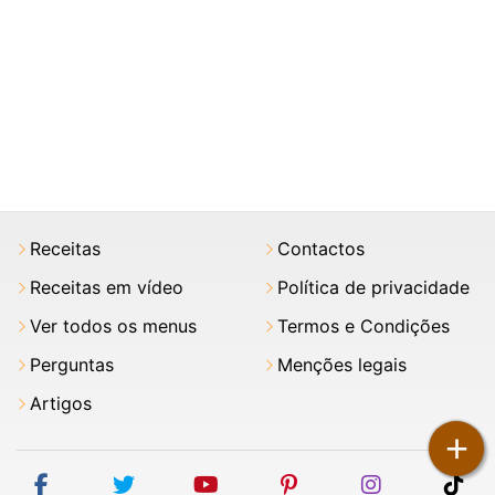
Receitas
Contactos
Receitas em vídeo
Política de privacidade
Ver todos os menus
Termos e Condições
Perguntas
Menções legais
Artigos
+
facebook
twitter
youtube
pinterest
instagram
tik