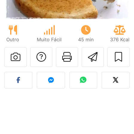
Outro
Muito Fácil
45 min
376 Kcal
Falar com o autor d
Imprima esta
Enviar 
Fez esta receita? Compart