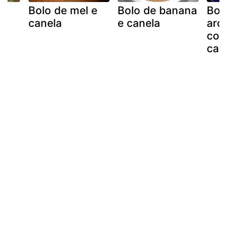
Bolo de mel e
Bolo de banana
Bol
canela
e canela
aro
com
can