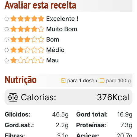
Avaliar esta receita
Excelente !
Muito Bom
Bom
Médio
Mau
Nutrição
para 1 dose
/
para 100 g
Calorias:
376Kcal
Glícidos:
46.5g
Gord total:
16.9g
Gord.sat.:
2.2g
Proteínas:
7.3g
Fibras:
3.1g
Açúcar:
20.7g