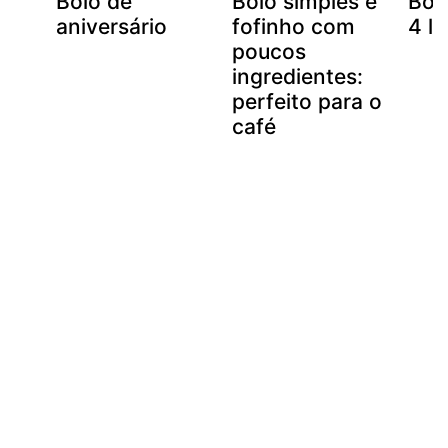
Bolo de
Bolo simples e
Bol
aniversário
fofinho com
4 le
poucos
ingredientes:
perfeito para o
café