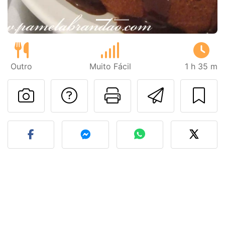
Outro
Muito Fácil
1 h 35 m
Falar com o autor d
Imprima esta
Enviar 
Fez esta receita? Compart