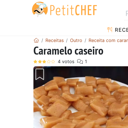
RECE
Receitas
Outro
Receita com cara
Caramelo caseiro
Anterior