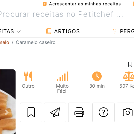
Acrescentar as minhas receitas
ITAS
ARTIGOS
PER
melo
Caramelo caseiro
Outro
Muito
30 min
507 Kc
Fácil
Enviar esta rec
Imprima es
Falar
Next
F