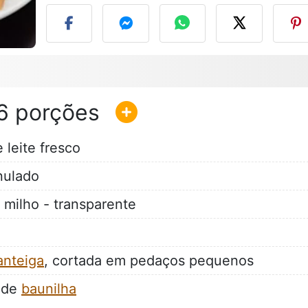
6
 leite fresco
nulado
 milho - transparente
nteiga
, cortada em pedaços pequenos
o de
baunilha