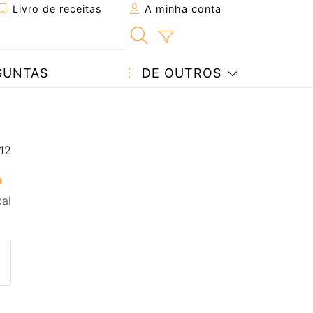
Livro de receitas
A minha conta
GUNTAS
DE OUTROS
al
eita a um amigo
ta página
 com o autor da receita
ez esta receita? Compartilhe