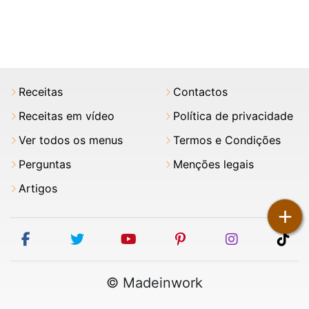
Receitas
Contactos
Receitas em vídeo
Política de privacidade
Ver todos os menus
Termos e Condições
Perguntas
Menções legais
Artigos
+
facebook
twitter
youtube
pinterest
instagram
tik
© Madeinwork