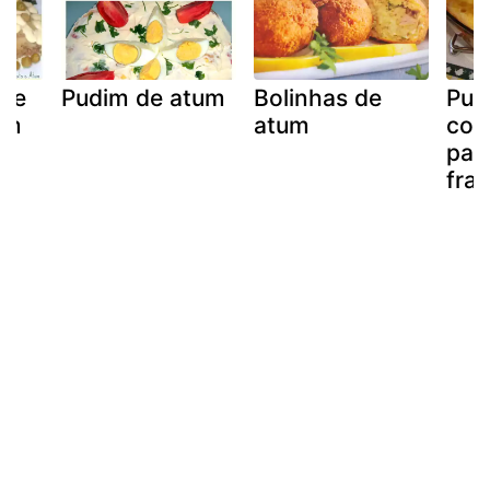
de
Pudim de atum
Bolinhas de
Pud
um
atum
com
pal
fra