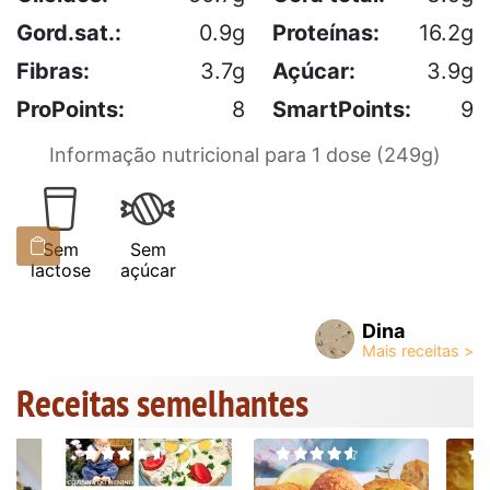
Gord.sat.:
0.9g
Proteínas:
16.2g
Fibras:
3.7g
Açúcar:
3.9g
ProPoints:
8
SmartPoints:
9
Informação nutricional para 1 dose (249g)
Sem
Sem
lactose
açúcar
Dina
Receitas semelhantes