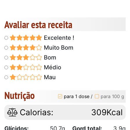
Avaliar esta receita
Excelente !
Muito Bom
Bom
Médio
Mau
Nutrição
para 1 dose
/
para 100 g
Calorias:
309Kcal
Glícidos:
50.7g
Gord total:
3.9g