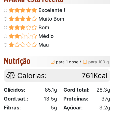
Excelente !
Muito Bom
Bom
Médio
Mau
Nutrição
para 1 dose
/
para 100 g
Calorias:
761Kcal
Glícidos:
85.1g
Gord total:
28.3g
Gord.sat.:
13.5g
Proteínas:
37g
Fibras:
5g
Açúcar:
3.2g