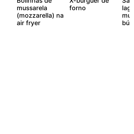
di
Bolinhas de
X-burguer de
Sal
mussarela
forno
lag
(mozzarella) na
mus
air fryer
búf