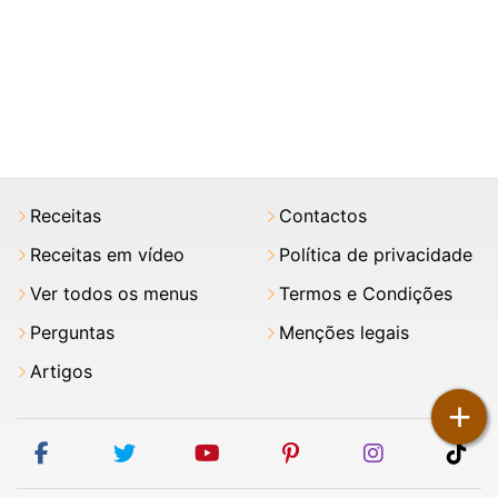
Receitas
Contactos
Receitas em vídeo
Política de privacidade
Ver todos os menus
Termos e Condições
Perguntas
Menções legais
Artigos
+
facebook
twitter
youtube
pinterest
instagram
tik