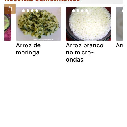
Arroz de
Arroz branco
Arr
moringa
no micro-
ondas