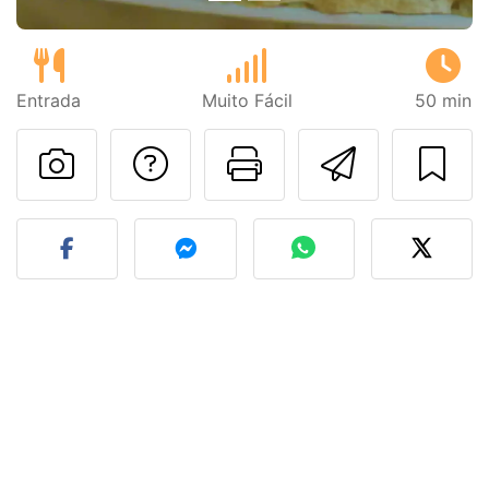
Entrada
Muito Fácil
50 min
Falar com o autor d
Imprima esta
Enviar 
Fez esta receita? Compart