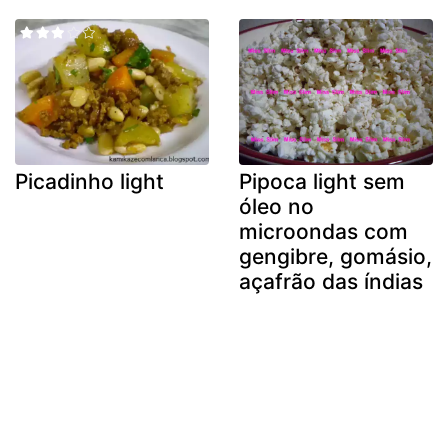
Picadinho light
Pipoca light sem
óleo no
microondas com
gengibre, gomásio,
açafrão das índias