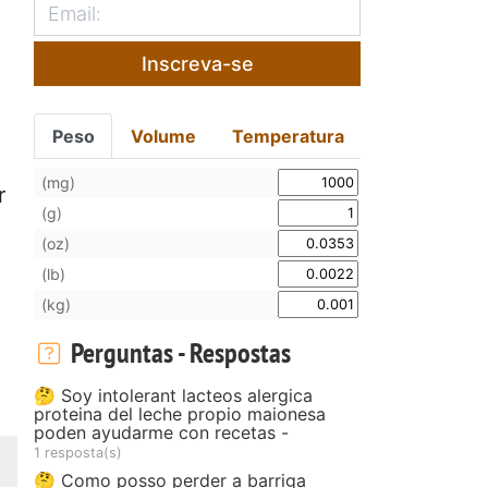
Inscreva-se
Peso
Volume
Temperatura
(mg)
r
(g)
(oz)
(lb)
(kg)
Perguntas - Respostas
🤔 Soy intolerant lacteos alergica
proteina del leche propio maionesa
poden ayudarme con recetas -
1 resposta(s)
🤔 Como posso perder a barriga