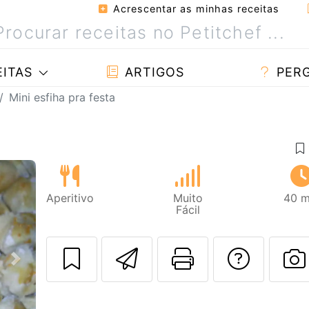
Acrescentar as minhas receitas
ITAS
ARTIGOS
PER
Mini esfiha pra festa
Aperitivo
Muito
40 m
Fácil
Enviar esta rec
Imprima es
Falar
Next
F