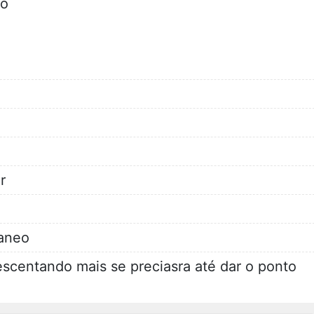
to
r
taneo
crescentando mais se preciasra até dar o ponto