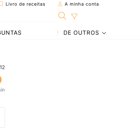
Livro de receitas
A minha conta
GUNTAS
DE OUTROS
in
eita a um amigo
ta página
 com o autor da receita
ez esta receita? Compartilhe