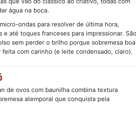
as que vão do clássico ao criativo, todas com
dar água na boca.
micro-ondas para resolver de última hora,
s e até toques franceses para impressionar. Sã
olso sem perder o brilho porque sobremesa boa
r feita com carinho (e leite condensado, claro).
ó
lan de ovos com baunilha combina textura
bremesa atemporal que conquista pela