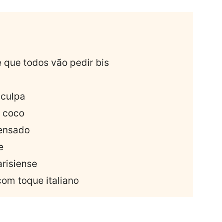
 que todos vão pedir bis
 culpa
e coco
ensado
e
arisiense
com toque italiano