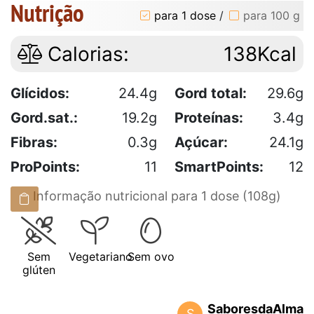
Nutrição
para 1 dose
/
para 100 g
Calorias:
138Kcal
Glícidos:
24.4g
Gord total:
29.6g
Gord.sat.:
19.2g
Proteínas:
3.4g
Fibras:
0.3g
Açúcar:
24.1g
ProPoints:
11
SmartPoints:
12
Informação nutricional para 1 dose (108g)
Sem
Vegetariano
Sem ovo
glúten
SaboresdaAlma
S