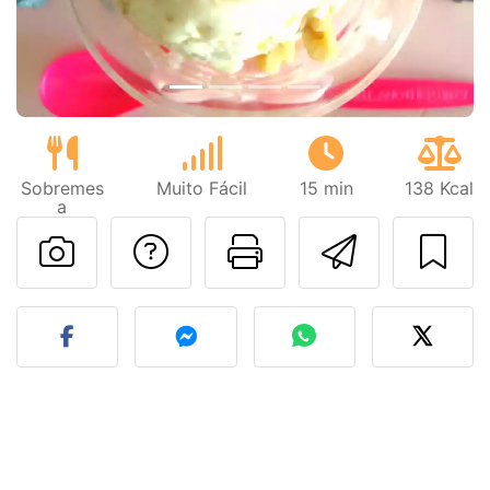
Sobremes
Muito Fácil
15 min
138 Kcal
a
Falar com o autor d
Imprima esta
Enviar 
Fez esta receita? Compart