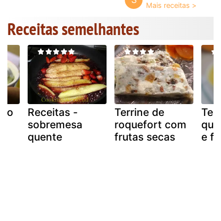
Receitas semelhantes
igo
Receitas -
Terrine de
Ter
sobremesa
roquefort com
que
quente
frutas secas
e fi