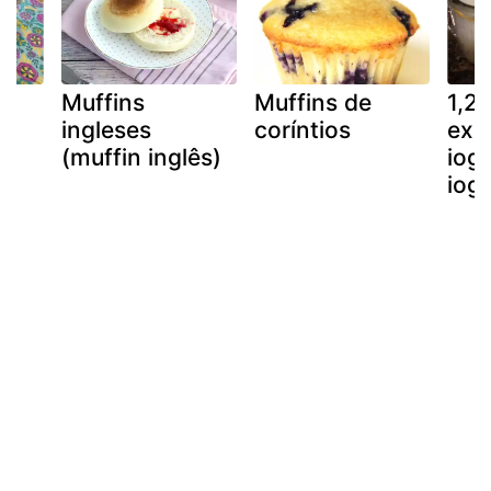
Muffins
Muffins de
1,2,
e
ingleses
coríntios
expe
(muffin inglês)
iog
iogu