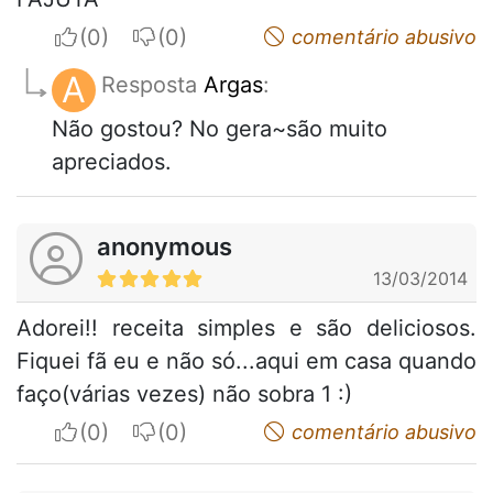
I apreciate
I do not appreciate
comentário abusivo
A
Resposta
Argas
:
Não gostou? No gera~são muito
apreciados.
anonymous
13/03/2014
Adorei!! receita simples e são deliciosos.
Fiquei fã eu e não só...aqui em casa quando
faço(várias vezes) não sobra 1 :)
I apreciate
I do not appreciate
comentário abusivo