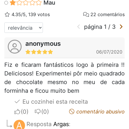
Mau
4.35/5, 139 votos
22 comentários
página
1
/
3
anonymous
06/07/2020
Fiz e ficaram fantásticos logo à primeira !!
Deliciosos! Experimentei pôr meio quadrado
de chocolate mesmo no meu de cada
forminha e ficou muito bem
Eu cozinhei esta receita
I apreciate
I do not appreciate
comentário abusivo
A
Resposta
Argas
: