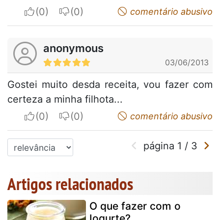
I apreciate
I do not appreciate
comentário abusivo
anonymous
03/06/2013
Gostei muito desda receita, vou fazer com
certeza a minha filhota...
I apreciate
I do not appreciate
comentário abusivo
página
1
/
3
Artigos relacionados
O que fazer com o
Iogurte?