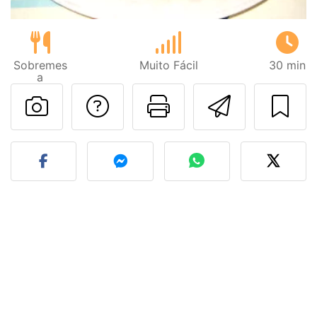
Sobremes
Muito Fácil
30 min
a
Falar com o autor d
Imprima esta
Enviar 
Fez esta receita? Compart