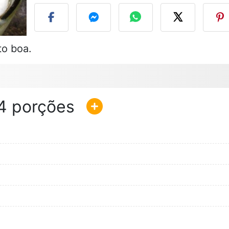
to boa.
4