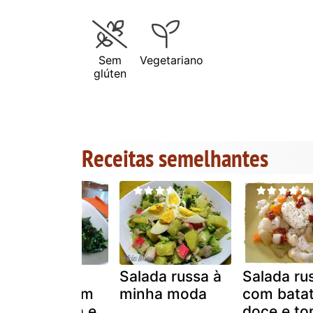
Sem
Vegetariano
glúten
Receitas semelhantes
Salmão
Salada russa à
Salada ru
grelhado com
minha moda
com bata
salada russa e
doce e to