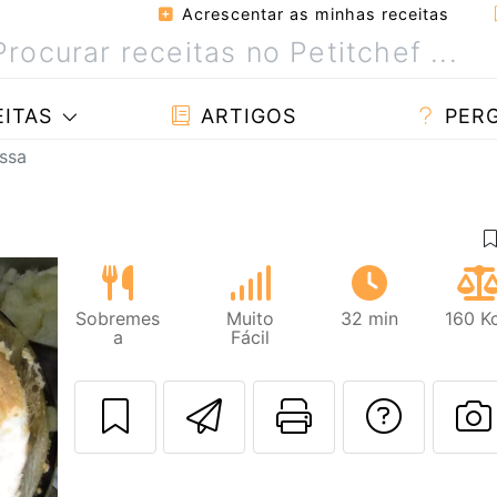
Acrescentar as minhas receitas
ITAS
ARTIGOS
PER
ssa
Sobremes
Muito
32 min
160 K
a
Fácil
Enviar esta rec
Imprima es
Falar
F