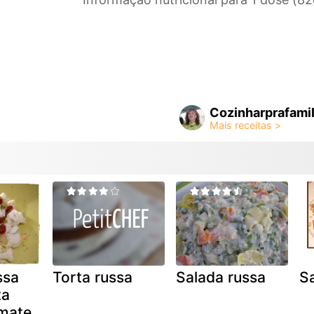
Cozinharprafamil
ssa
Torta russa
Salada russa
Sa
ta
mate