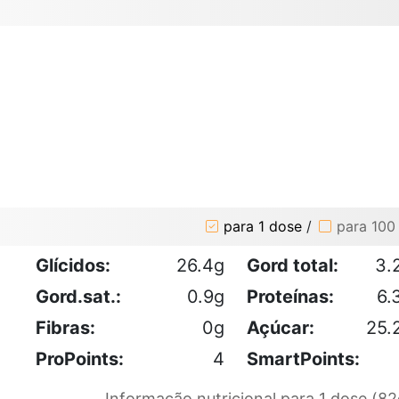
para 1 dose
/
para 100
Glícidos:
26.4g
Gord total:
3.
Gord.sat.:
0.9g
Proteínas:
6.
Fibras:
0g
Açúcar:
25.
ProPoints:
4
SmartPoints:
Informação nutricional para 1 dose (82