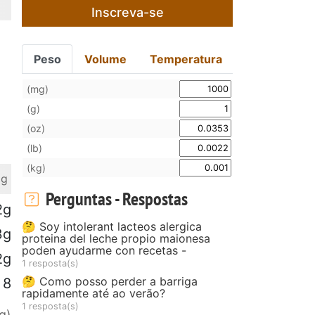
Inscreva-se
Peso
Volume
Temperatura
(mg)
(g)
(oz)
(lb)
(kg)
 g
Perguntas - Respostas
2g
🤔 Soy intolerant lacteos alergica
3g
proteina del leche propio maionesa
poden ayudarme con recetas -
2g
1 resposta(s)
🤔 Como posso perder a barriga
8
rapidamente até ao verão?
1 resposta(s)
g)