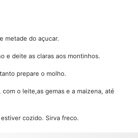
te metade do açucar.
no e deite as claras aos montinhos.
etanto prepare o molho.
, com o leite,as gemas e a maizena, até
stiver cozido. Sirva freco.