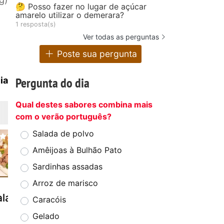
🤔 Posso fazer no lugar de açúcar
amarelo utilizar o demerara?
1 resposta(s)
Ver todas as perguntas
Poste sua pergunta
Pergunta do dia
ia
Qual destes sabores combina mais
com o verão português?
Salada de polvo
Amêijoas à Bulhão Pato
Sardinhas assadas
Arroz de marisco
lada russa
Salada russa
Pepinos -
Caracóis
com filetes
conserva à
Gelado
bacalhau
moda russa