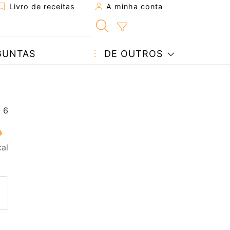
Livro de receitas
A minha conta
GUNTAS
DE OUTROS
cal
eita a um amigo
ta página
 com o autor da receita
ez esta receita? Compartilhe