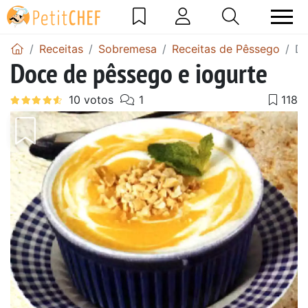
Receitas
Sobremesa
Receitas de Pêssego
Do
Doce de pêssego e iogurte