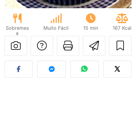
Sobremes
Muito Fácil
15 min
167 Kcal
a
Falar com o autor d
Imprima esta
Enviar 
Fez esta receita? Compart