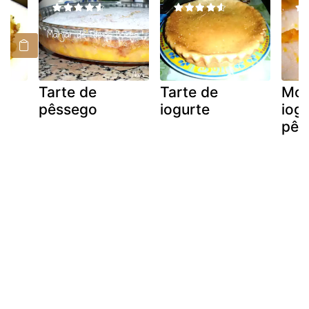
Tarte de
Tarte de
Mou
pêssego
iogurte
iogu
pês