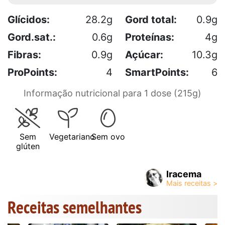
Glícidos:
28.2g
Gord total:
0.9g
Gord.sat.:
0.6g
Proteínas:
4g
Fibras:
0.9g
Açúcar:
10.3g
ProPoints:
4
SmartPoints:
6
Informação nutricional para 1 dose (215g)
Sem
Vegetariano
Sem ovo
glúten
Iracema
Receitas semelhantes