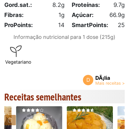
Gord.sat.:
8.2g
Proteínas:
9.7g
Fibras:
1g
Açúcar:
66.9g
ProPoints:
14
SmartPoints:
25
Informação nutricional para 1 dose (215g)
Vegetariano
DÃ¡lia
D
Receitas semelhantes