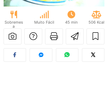
Sobremes
Muito Fácil
45 min
506 Kcal
a
Falar com o autor d
Imprima esta
Enviar 
Fez esta receita? Compart