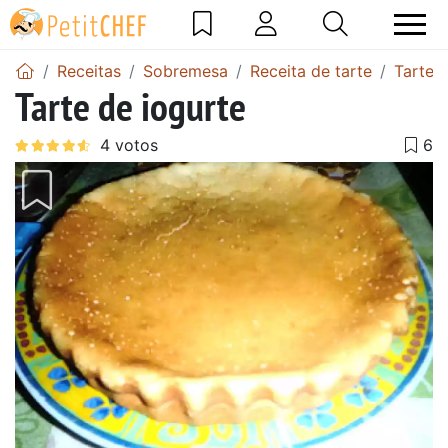
Receitas
Sobremesa
Receita de tarte
Tarte 
Tarte de iogurte