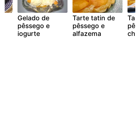
Gelado de
Tarte tatin de
Tar
pêssego e
pêssego e
pês
iogurte
alfazema
chu