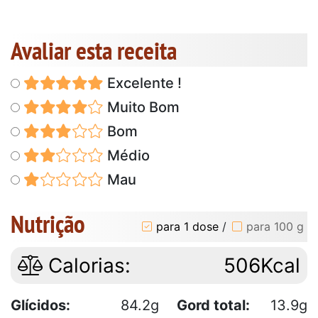
Avaliar esta receita
Excelente !
Muito Bom
Bom
Médio
Mau
Nutrição
para 1 dose
/
para 100 g
Calorias:
506Kcal
Glícidos:
84.2g
Gord total:
13.9g