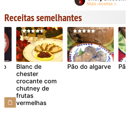
Receitas semelhantes
igo
Blanc de
Pão do algarve
Pão
chester
crocante com
chutney de
frutas
vermelhas