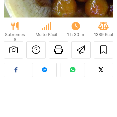
Sobremes
Muito Fácil
1 h 30 m
1389 Kcal
a
Falar com o autor d
Imprima esta
Enviar 
Fez esta receita? Compart