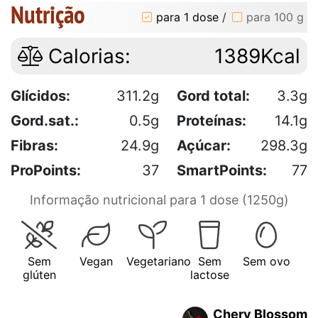
Nutrição
para 1 dose
/
para 100 g
Calorias:
1389Kcal
Glícidos:
311.2g
Gord total:
3.3g
Gord.sat.:
0.5g
Proteínas:
14.1g
Fibras:
24.9g
Açúcar:
298.3g
ProPoints:
37
SmartPoints:
77
Informação nutricional para 1 dose (1250g)
Sem
Vegan
Vegetariano
Sem
Sem ovo
glúten
lactose
Chery Blossom