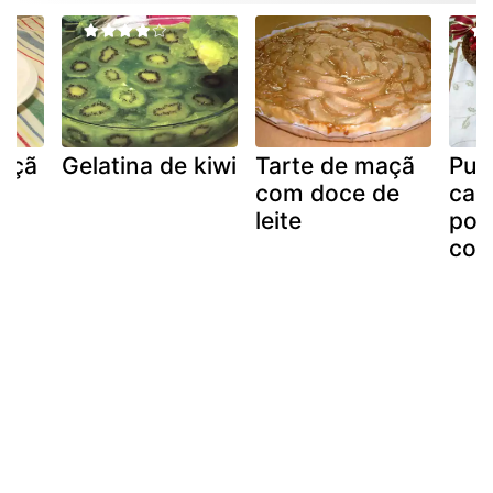
açã
Gelatina de kiwi
Tarte de maçã
Pud
com doce de
cas
leite
por
com