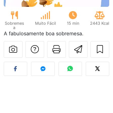
Sobremes
Muito Fácil
15 min
2443 Kcal
a
A fabulosamente boa sobremesa.
Falar com o autor d
Imprima esta
Enviar 
Fez esta receita? Compart