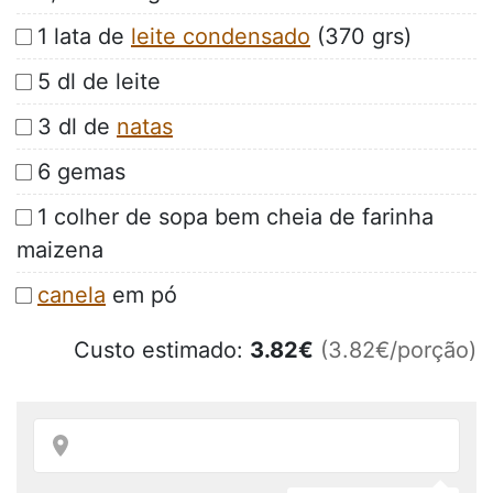
1 lata de
leite condensado
(370 grs)
5 dl de leite
3 dl de
natas
6 gemas
1 colher de sopa bem cheia de farinha
maizena
canela
em pó
Custo estimado:
3.82
€
(3.82€/porção)