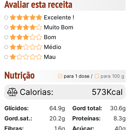
Avaliar esta receita
Excelente !
Muito Bom
Bom
Médio
Mau
Nutrição
para 1 dose
/
para 100 g
Calorias:
573Kcal
Glícidos:
64.9g
Gord total:
30.6g
Gord.sat.:
20.2g
Proteínas:
8.3g
Fibras:
1.6g
Açúcar:
40g