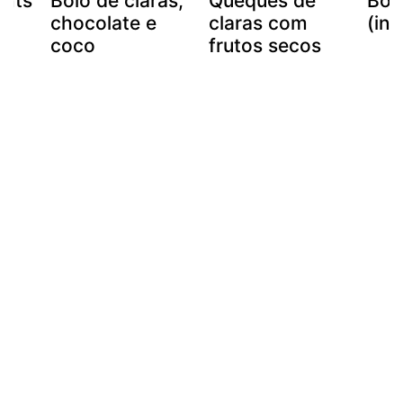
ants
Bolo de claras,
Queques de
Bolo
chocolate e
claras com
(int
coco
frutos secos