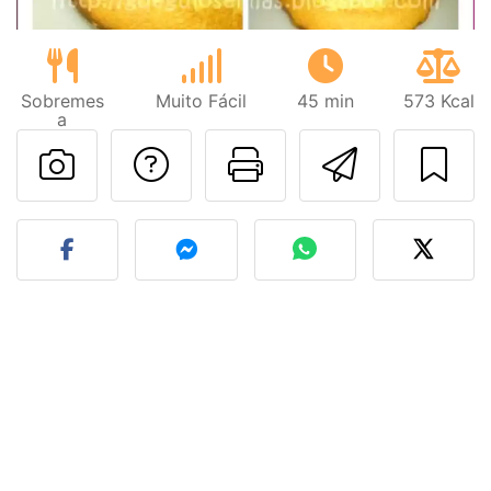
Sobremes
Muito Fácil
45 min
573 Kcal
a
Falar com o autor d
Imprima esta
Enviar 
Fez esta receita? Compart