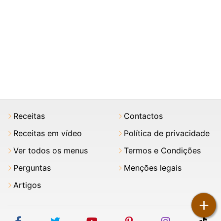
Receitas
Contactos
Receitas em vídeo
Política de privacidade
Ver todos os menus
Termos e Condições
Perguntas
Menções legais
Artigos
+
facebook
twitter
youtube
pinterest
instagram
tik