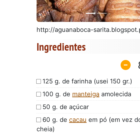
http://aguanaboca-sarita.blogspot.
Ingredientes
125 g. de farinha (usei 150 gr.)
100 g. de
manteiga
amolecida
50 g. de açúcar
60 g. de
cacau
em pó (em vez do 
cheia)