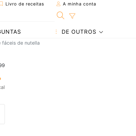
Livro de receitas
A minha conta
GUNTAS
DE OUTROS
 fáceis de nutella
al
eita a um amigo
ta página
 com o autor da receita
ez esta receita? Compartilhe