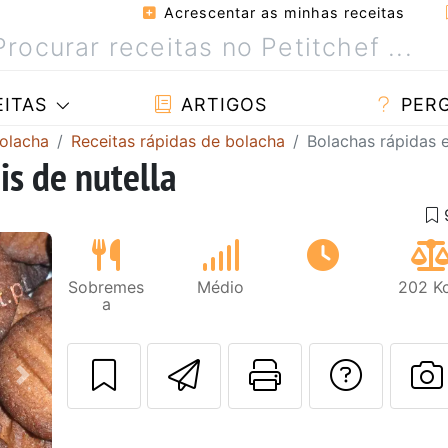
Acrescentar as minhas receitas
ITAS
ARTIGOS
PER
bolacha
Receitas rápidas de bolacha
Bolachas rápidas e
is de nutella
Sobremes
Médio
202 Kc
a
Enviar esta rec
Imprima es
Falar
Next
F