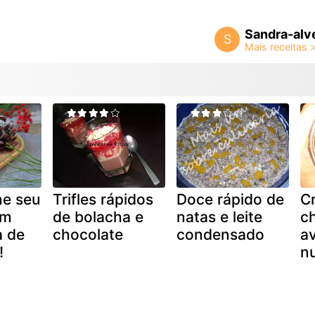
Sandra-alv
S
me seu
Trifles rápidos
Doce rápido de
C
em
de bolacha e
natas e leite
ch
a de
chocolate
condensado
av
!
nu