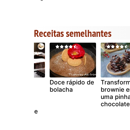
Receitas semelhantes
Brownie de
Doce rápido de
Transfor
chocolate
bolacha
brownie 
fofinho e
uma pinh
cremoso:
chocolate
receita fácil e
rápida