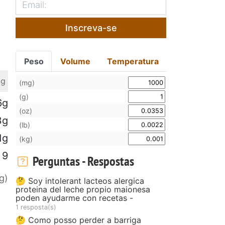
Inscreva-se
Peso
Volume
Temperatura
 g
(mg)
(g)
6g
(oz)
3g
(lb)
1g
(kg)
9
Perguntas - Respostas
g)
🤔 Soy intolerant lacteos alergica
proteina del leche propio maionesa
poden ayudarme con recetas -
1 resposta(s)
🤔 Como posso perder a barriga