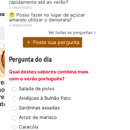
rapidamente até ao verão?
1 resposta(s)
es
🤔 Posso fazer no lugar de açúcar
amarelo utilizar o demerara?
1 resposta(s)
Ver todas as perguntas
Poste sua pergunta
Pergunta do dia
Qual destes sabores combina mais
com o verão português?
reme de
Bolo primavera
Donuts
Salada de polvo
ocolate e
da ratolinha
recheados 
elãs - tipo
sonhos co
Amêijoas à Bulhão Pato
tella
chocolate
Sardinhas assadas
Arroz de marisco
Caracóis