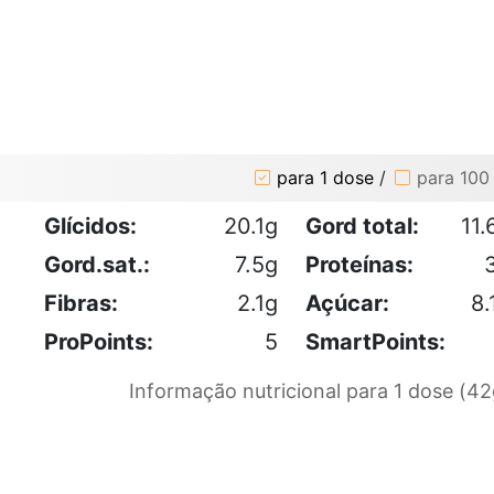
para 1 dose
/
para 100
Glícidos:
20.1g
Gord total:
11.
Gord.sat.:
7.5g
Proteínas:
Fibras:
2.1g
Açúcar:
8.
ProPoints:
5
SmartPoints:
Informação nutricional para 1 dose (42