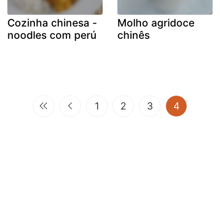
Cozinha chinesa -
Molho agridoce
noodles com perú
chinês
(current)
1
2
3
4