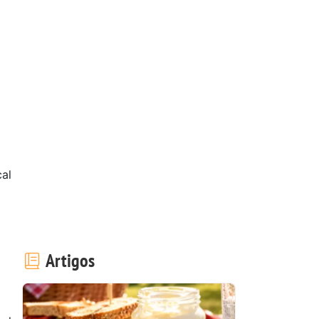
al
Artigos