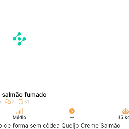
de salmão fumado
Médio
--
45 kc
ão de forma sem côdea Queijo Creme Salmão