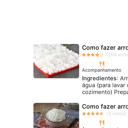
Como fazer arro
Acompanhamento
Ingredientes
: Ar
água (para lavar
cozimento) Prepa
Como fazer arro