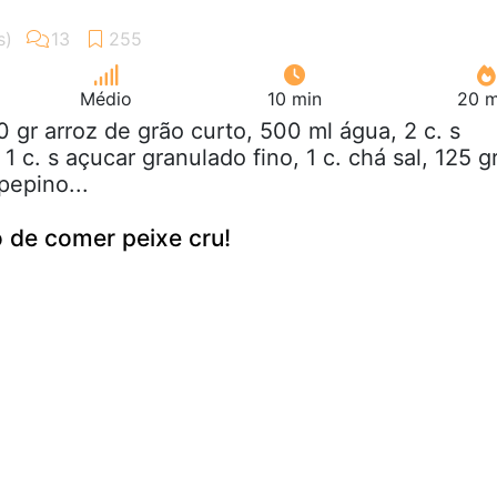
Médio
10 min
20 m
0 gr arroz de grão curto, 500 ml água, 2 c. s
 1 c. s açucar granulado fino, 1 c. chá sal, 125 g
pepino...
o de comer peixe cru!