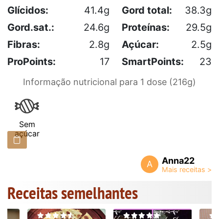
Glícidos:
41.4g
Gord total:
38.3g
Gord.sat.:
24.6g
Proteínas:
29.5g
Fibras:
2.8g
Açúcar:
2.5g
ProPoints:
17
SmartPoints:
23
Informação nutricional para 1 dose (216g)
Sem
açúcar
Anna22
A
Receitas semelhantes