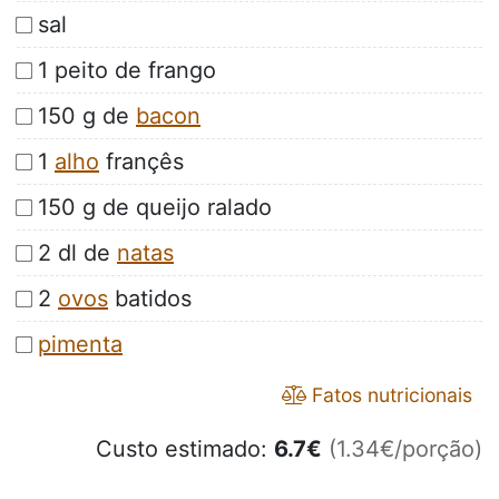
sal
1 peito de frango
150 g de
bacon
1
alho
françês
150 g de queijo ralado
2 dl de
natas
2
ovos
batidos
pimenta
Fatos nutricionais
Custo estimado:
6.7
€
(1.34€/porção)