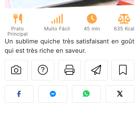
Prato
Muito Fácil
45 min
635 Kcal
Principal
Un sublime quiche très satisfaisant en goût
qui est très riche en saveur.
Falar com o autor d
Imprima esta
Enviar 
Fez esta receita? Compart