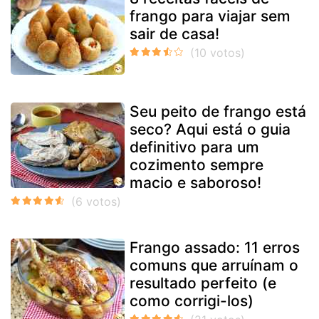
frango para viajar sem
sair de casa!
Seu peito de frango está
seco? Aqui está o guia
definitivo para um
cozimento sempre
macio e saboroso!
Frango assado: 11 erros
comuns que arruínam o
resultado perfeito (e
como corrigi-los)