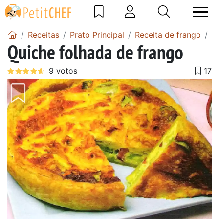
Receitas
Prato Principal
Receita de frango
R
Quiche folhada de frango