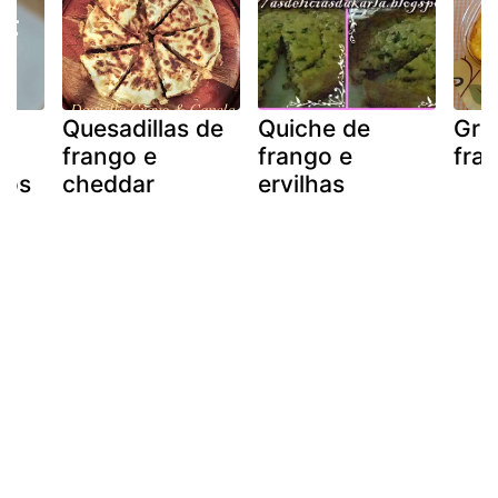
Quesadillas de
Quiche de
Gra
frango e
frango e
fra
cos
cheddar
ervilhas