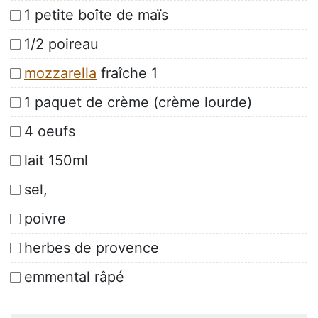
1 petite boîte de maïs
1/2 poireau
mozzarella
fraîche 1
1 paquet de crème (crème lourde)
4 oeufs
lait 150ml
sel,
poivre
herbes de provence
emmental râpé