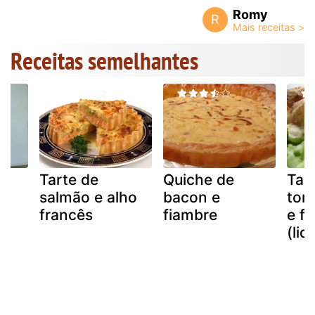
Romy
R
Receitas semelhantes
Tarte de
Quiche de
Tar
salmão e alho
bacon e
tom
francês
fiambre
e f
(liq