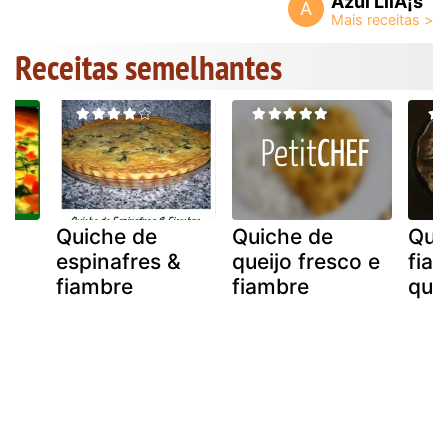
Azul LilÃ¡s
A
Receitas semelhantes
Quiche de
Quiche de
Qui
espinafres &
queijo fresco e
fia
fiambre
fiambre
quei