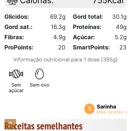
Calorias:
755Kcal
Glícidos:
69.2g
Gord total:
30.1g
Gord.sat.:
16.3g
Proteínas:
49g
Fibras:
4.9g
Açúcar:
5.2g
ProPoints:
20
SmartPoints:
23
Informação nutricional para 1 dose (395g)
Sem
Sem ovo
açúcar
Sarinha
S
Receitas semelhantes