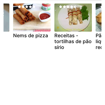
Nems de pizza
Receitas -
Pão
tortilhas de pão
liqu
sírio
rec