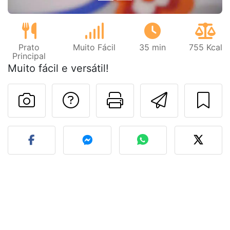
Prato
Muito Fácil
35 min
755 Kcal
Principal
Muito fácil e versátil!
Falar com o autor d
Imprima esta
Enviar 
Fez esta receita? Compart