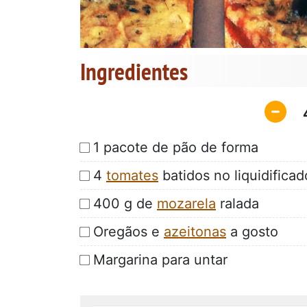
Ingredientes
1 pacote de pão de forma
4
tomates
batidos no liquidificad
400 g de
mozarela
ralada
Oregãos e
azeitonas
a gosto
Margarina para untar