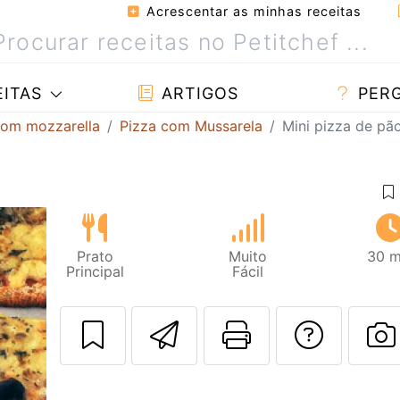
Acrescentar as minhas receitas
ITAS
ARTIGOS
PER
com mozzarella
Pizza com Mussarela
Mini pizza de pã
Prato
Muito
30 m
Principal
Fácil
Enviar esta rec
Imprima es
Falar
F