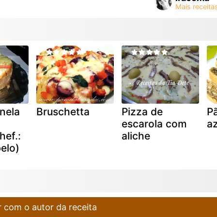
nela
Bruschetta
Pizza de
P
escarola com
a
hef.:
aliche
elo)
 com o autor da receita