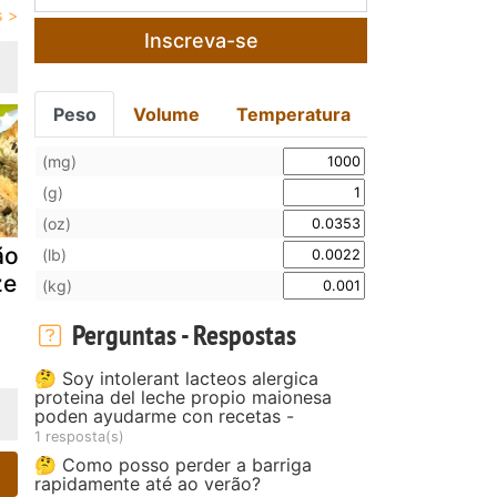
Inscreva-se
Peso
Volume
Temperatura
(mg)
(g)
(oz)
ão de
Pizza de bacon
Pizza de b
(lb)
zeitona
e cogumelos
e ananás
(kg)
Perguntas - Respostas
🤔 Soy intolerant lacteos alergica
proteina del leche propio maionesa
poden ayudarme con recetas -
1 resposta(s)
🤔 Como posso perder a barriga
rapidamente até ao verão?