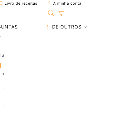
Livro de receitas
A minha conta
GUNTAS
DE OUTROS
o
in
eita a um amigo
ta página
 com o autor da receita
ez esta receita? Compartilhe