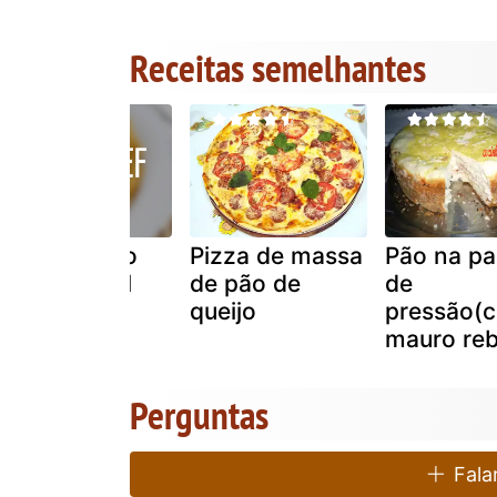
Receitas semelhantes
Pizza de pão
Pizza de massa
Pão na pa
sírio integral
de pão de
de
queijo
pressão(c
mauro reb
Perguntas
Falar