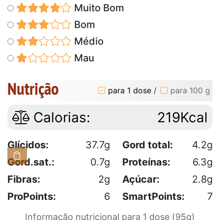
Muito Bom
Bom
Médio
Mau
Nutrição
para 1 dose
/
para 100 g
Calorias:
219Kcal
Glícidos:
37.7g
Gord total:
4.2g
Gord.sat.:
0.7g
Proteínas:
6.3g
Fibras:
2g
Açúcar:
2.8g
ProPoints:
6
SmartPoints:
7
Informação nutricional para 1 dose (95g)