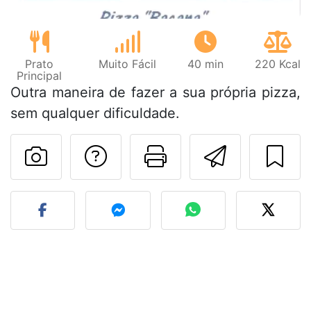
Prato
Muito Fácil
40 min
220 Kcal
Principal
Outra maneira de fazer a sua própria pizza,
sem qualquer dificuldade.
Falar com o autor d
Imprima esta
Enviar 
Fez esta receita? Compart