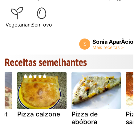
Vegetariano
Sem ovo
Sonia AparÃ­cio
S
Receitas semelhantes
met
Pizza calzone
Pizza de
Piz
abóbora
sard