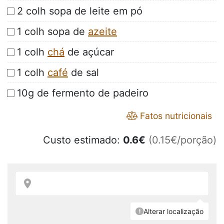
2 colh sopa de leite em pó
1 colh sopa de
azeite
1 colh
chá
de açúcar
1 colh
café
de sal
10g de fermento de padeiro
Fatos nutricionais
Custo estimado:
0.6
€
(0.15€/porção)