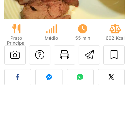
Prato
Médio
55 min
602 Kcal
Principal
Falar com o autor d
Imprima esta
Enviar 
Fez esta receita? Compart