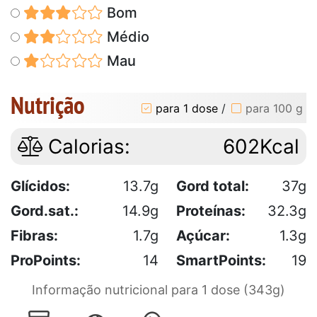
Bom
Médio
Mau
Nutrição
para 1 dose
/
para 100 g
Calorias:
602Kcal
Glícidos:
13.7g
Gord total:
37g
Gord.sat.:
14.9g
Proteínas:
32.3g
Fibras:
1.7g
Açúcar:
1.3g
ProPoints:
14
SmartPoints:
19
Informação nutricional para 1 dose (343g)