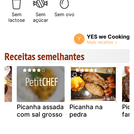
Sem
Sem
Sem ovo
lactose
açúcar
YES we Cooking
Y
Receitas semelhantes
Picanha assada
Picanha na
Pic
com sal grosso
pedra
fari