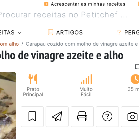
Acrescentar as minhas receitas
ITAS
ARTIGOS
PER
com alho
Carapau cozido com molho de vinagre azeite e
ho de vinagre azeite e alho
Prato
Muito
35 m
Principal
Fácil
Enviar esta rec
Imprima es
Falar
Next
F