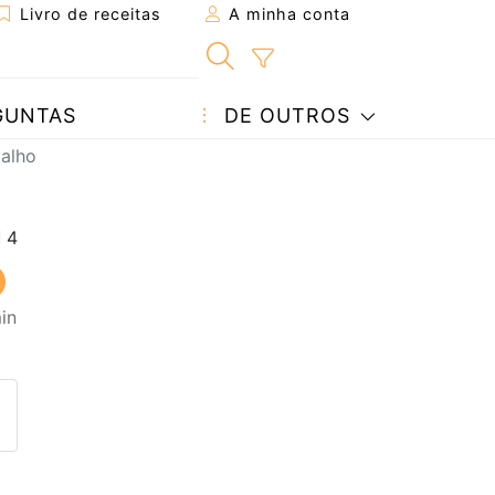
Livro de receitas
A minha conta
GUNTAS
DE OUTROS
 alho
in
eita a um amigo
ta página
 com o autor da receita
ez esta receita? Compartilhe