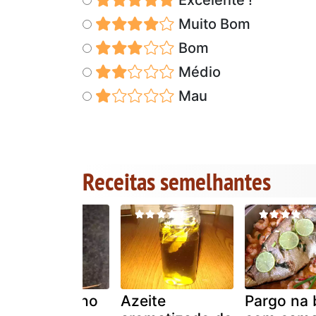
Muito Bom
Bom
Médio
Mau
Receitas semelhantes
Azeite de alho
Azeite
Pargo na 