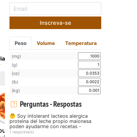
Inscreva-se
Peso
Volume
Temperatura
(mg)
ia
(g)
(oz)
(lb)
(kg)
Perguntas - Respostas
🤔 Soy intolerant lacteos alergica
proteina del leche propio maionesa
poden ayudarme con recetas -
ourada
Bolinhas de
Grelos
1 resposta(s)