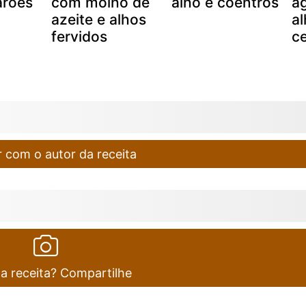
rões
com molho de
alho e coentros
a
azeite e alhos
al
fervidos
c
 com o autor da receita
ta receita? Compartilhe