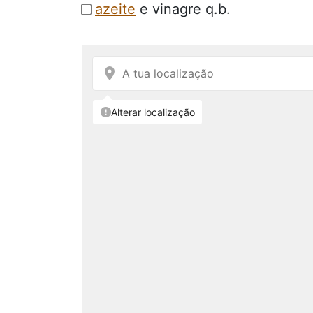
azeite
e vinagre q.b.