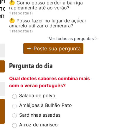
gridoce com
queijo creme de
salteados 
🤔 Como posso perder a barriga
rapidamente até ao verão?
ho francês e
kéfir em azeite
azeite e al
1 resposta(s)
enouras
e alho
🤔 Posso fazer no lugar de açúcar
amarelo utilizar o demerara?
1 resposta(s)
Ver todas as perguntas
Poste sua pergunta
Pergunta do dia
Qual destes sabores combina mais
com o verão português?
Salada de polvo
Amêijoas à Bulhão Pato
Sardinhas assadas
Arroz de marisco