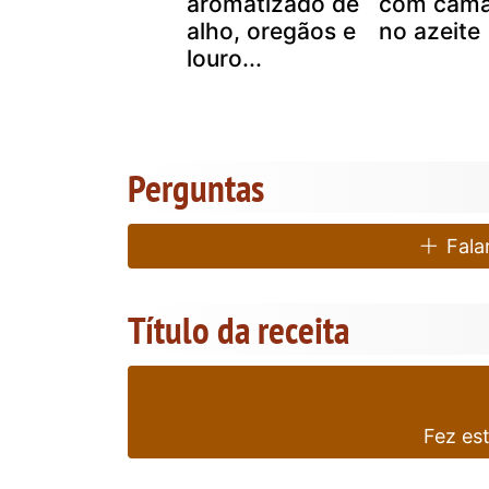
aromatizado de
com cama
alho, oregãos e
no azeite
louro...
Perguntas
Falar
Título da receita
Fez es