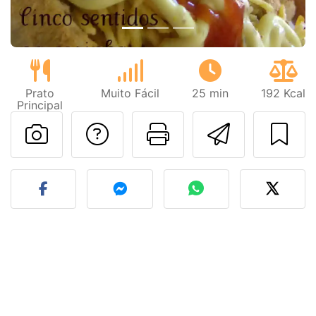
Prato
Muito Fácil
25 min
192 Kcal
Principal
Falar com o autor d
Imprima esta
Enviar 
Fez esta receita? Compart