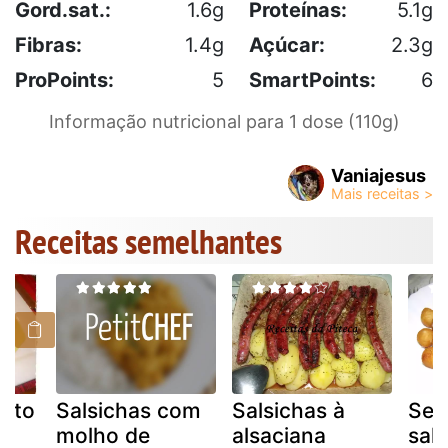
Gord.sat.:
1.6g
Proteínas:
5.1g
Fibras:
1.4g
Açúcar:
2.3g
ProPoints:
5
SmartPoints:
6
Informação nutricional para 1 dose (110g)
Vaniajesus
Receitas semelhantes
pato
Salsichas com
Salsichas à
Sec
e
molho de
alsaciana
sal