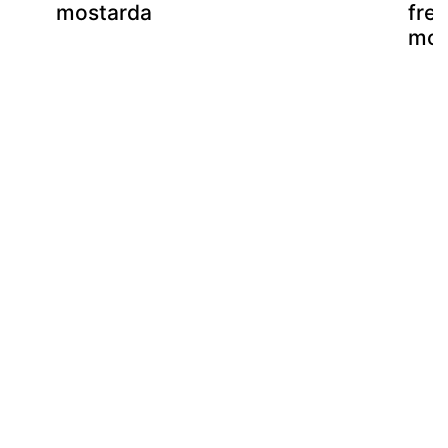
mostarda
fre
mos